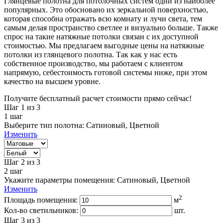
Глянцевые полотна для потолочных систем одни из наиболее
популярных. Это обосновано их зеркальной поверхностью,
которая способна отражать всю комнату и лучи света, тем
самым делая пространство светлее и визуально больше. Также
спрос на такие натяжные потолки связан с их доступной
стоимостью. Мы предлагаем выгодные цены на натяжные
потолки из глянцевого полотна. Так как у нас есть
собственное производство, мы работаем с клиентом
напрямую, себестоимость готовой системы ниже, при этом
качество на высшем уровне.
Получите бесплатный расчет стоимости прямо сейчас!
Шаг 1
из 3
1
шаг
Выберите тип полотна:
Сатиновый, Цветной
Изменить
Шаг 2
из 3
2
шаг
Укажите параметры помещения:
Сатиновый, Цветной
Изменить
2
Площадь помещения:
м
Кол-во светильников:
шт.
Шаг 3
из 3